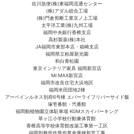
佐川急便(株)東福岡流通センター
(株)アダル総合工場
(株)門倉剪断工業京ノ上工場
太平洋工業(株)九州工場
福岡中央銀行香椎支店
高杉製薬(株)本社
JA福岡市東部本店・箱崎支店
福岡県立粕屋新光園
和白青松園
東京インテリア家具 福岡新宮店
Mr.MAX新宮店
福岡市改良住宅大浜地区
福岡米田団地2棟
アーベインルネス別府6号棟 エバーライフリバーサイド飯
塚壱番館・弐番館
福岡動植物園立体駐車場 KGMスカイパーキング
草ヶ江小学校行動兼体育館
香椎高等学校体育館改築工事第一工区
福岡刑務所作業作業倉庫棟新営工事